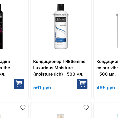
ладки
Кондиционер TRESemme
Кондицио
 the
Luxurious Moisture
colour vib
мл.
(moisture rich) - 500 мл.
- 500 мл.
561
руб.
495
руб.