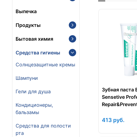
Выпечка
Продукты
Бытовая химия
Средства гигиены
Солнцезащитные кремы
Шампуни
Зубная паста 
Гели для душа
Sensetive Prof
Repair&Preven
Кондиционеры,
сенситив проф
бальзамы
75 мл.
413
руб.
Средства для полости
рта