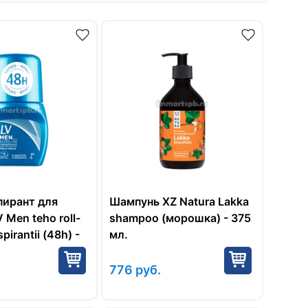
пирант для
Шампунь XZ Natura Lakka
 Men teho roll-
shampoo (морошка) - 375
pirantii (48h) -
мл.
776
руб.