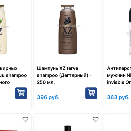
 жирных
Шампунь XZ terve
Антиперс
puu shampoo
shampoo (Дегтярный) -
мужчин Ni
ного
250 мл.
invisble Or
мл.
396
руб.
363
руб.