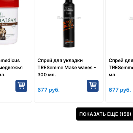
amedicus
Спрей для укладки
Спрей для
(медвежья
TRESemme Make waves -
TRESemme 
мл.
300 мл.
мл.
677
руб.
677
руб.
ПОКАЗАТЬ ЕЩЕ (158)