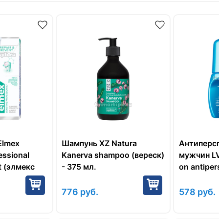
Elmex
Шампунь XZ Natura
Антиперс
essional
Kanerva shampoo (вереск)
мужчин LV
t (элмекс
- 375 мл.
on antipers
ессионал) -
60 мл.
776
руб.
578
руб.