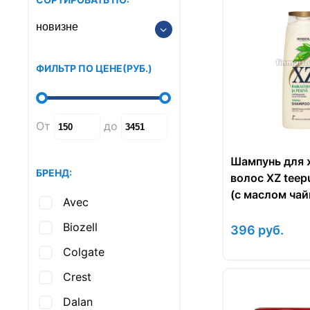
ФИЛЬТР ПО ЦЕНЕ
(РУБ.
)
От
до
Шампунь для
БРЕНД:
волос XZ tee
(с маслом чай
Avec
дерева) - 250 
Biozell
396
руб.
Colgate
Crest
Dalan