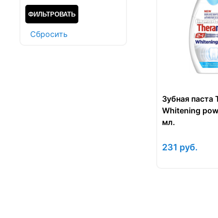
Cбросить
Зубная паста
Whitening powe
мл.
231
руб.