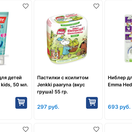
для детей
Пастилки с ксилитом
Ниблер д
 kids, 50 мл.
Jenkki paaryna (вкус
Emma Hede
груша) 55 гр.
297
руб.
693
руб.