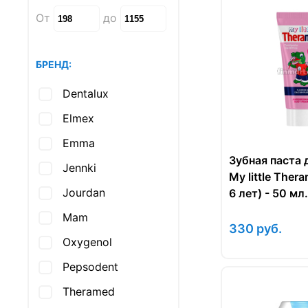
От
до
БРЕНД:
Dentalux
Elmex
Emma
Зубная паста 
Jennki
My little Ther
Jourdan
6 лет) - 50 мл.
Mam
330
руб.
Oxygenol
Pepsodent
Theramed