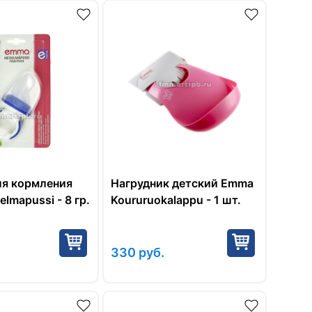
ля кормления
Нагрудник детский Emma
lmapussi - 8 гр.
Koururuokalappu - 1 шт.
330
руб.