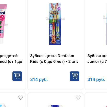
для детей
Зубная щетка Dentalux
Зубная ще
amed (от 1 до
Kids (с 0 до 6 лет) - 2 шт.
Junior (с 7
314
руб.
314
руб.