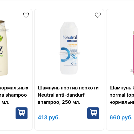
нормальных
Шампунь против перхоти
Шампунь U
na shampoo
Neutral anti-dandurf
normal (о
 мл.
shampoo, 250 мл.
нормальны
мл.
413
руб.
660
руб.