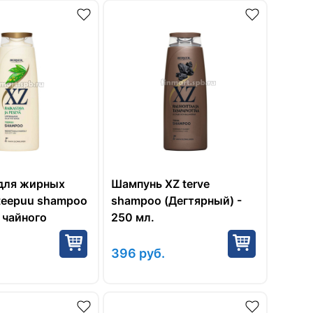
для жирных
Шампунь XZ terve
teepuu shampoo
shampoo (Дегтярный) -
 чайного
250 мл.
 250 мл.
396
руб.