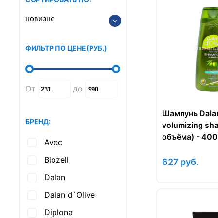
ФИЛЬТР ПО ЦЕНЕ
(РУБ.
)
От
до
Шампунь Dalan
БРЕНД:
volumizing sh
объёма) - 400
Avec
Biozell
627
руб.
Dalan
Dalan d`Olive
Diplona