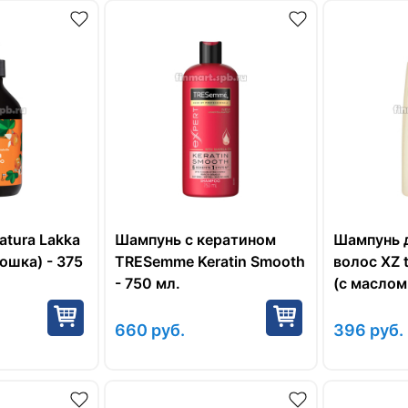
tura Lakka
Шампунь с кератином
Шампунь 
ошка) - 375
TRESemme Keratin Smooth
волос XZ 
- 750 мл.
(с маслом
дерева) -
660
руб.
396
руб.