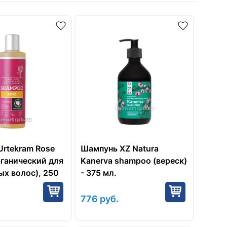
rtekram Rose
Шампунь XZ Natura
рганический для
Kanerva shampoo (вереск)
х волос), 250
- 375 мл.
776
руб.