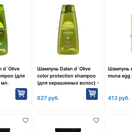
 d`Olive
Шампунь Dalan d`Olive
Шампунь 
ampoo (для
color protection shampoo
muna egg 
 мл.
(для окрашенных волос) -
400 мл.
627
руб.
413
руб.