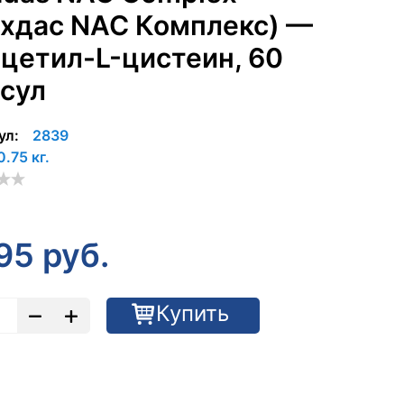
ухдас NAC Комплекс) —
цетил-L-цистеин, 60
сул
ул:
2839
0.75 кг.
95
руб.
Купить