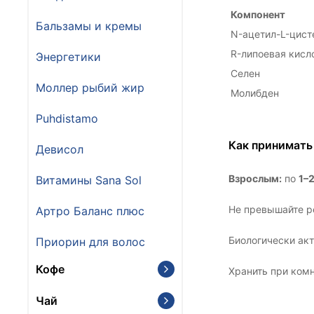
Компонент
Бальзамы и кремы
N-ацетил-L-цист
R-липоевая кисл
Энергетики
Селен
Моллер рыбий жир
Молибден
Puhdistamo
Как принимать
Девисол
Взрослым:
по
1–2
Витамины Sana Sol
Не превышайте р
Артро Баланс плюс
Биологически акт
Приорин для волос
Кофе
Хранить при комн
Чай