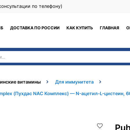
 (консультации по телефону)
ПБ
ДОСТАВКА ПО РОССИИ
КАК КУПИТЬ
ГЛАВНАЯ
О
инские витамины
Для иммунитета
plex (Пухдас NAC Комплекс) — N-ацетил-L-цистеин, 6
Pu