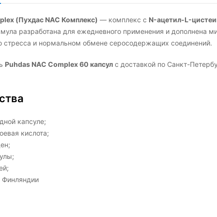
lex (Пухдас NAC Комплекс)
— комплекс с
N-ацетил-L-цистеи
мула разработана для ежедневного применения и дополнена ми
го стресса и нормальном обмене серосодержащих соединений.
ть
Puhdas NAC Complex 60 капсул
с доставкой по Санкт-Петербу
ства
дной капсуле;
оевая кислота;
ен;
улы;
ей;
в Финляндии