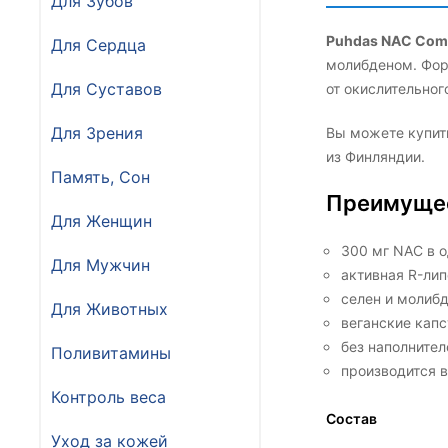
Для Зубов
Puhdas NAC Comp
Для Сердца
молибденом. Фор
Для Суставов
от окислительно
Для Зрения
Вы можете купи
из Финляндии.
Память, Сон
Преимуще
Для Женщин
300 мг NAC в о
Для Мужчин
активная R-лип
селен и молибд
Для Животных
веганские капс
без наполнител
Поливитамины
производится 
Контроль веса
Состав
Уход за кожей