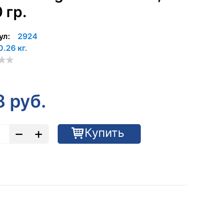
 гр.
ул:
2924
0.26 кг.
8
руб.
Купить