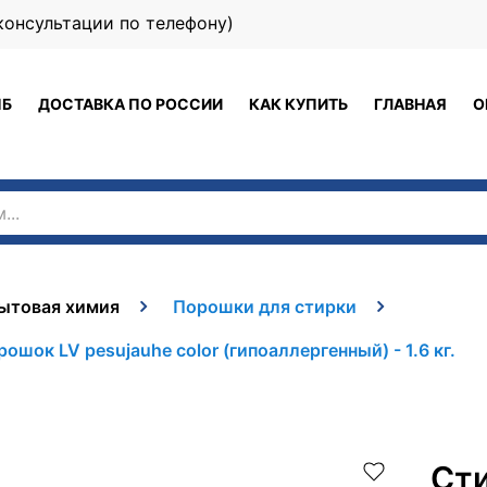
 (консультации по телефону)
ПБ
ДОСТАВКА ПО РОССИИ
КАК КУПИТЬ
ГЛАВНАЯ
О
ытовая химия
Порошки для стирки
шок LV рesujauhe color (гипоаллергенный) - 1.6 кг.
Ст